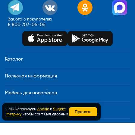
Забота о покупателях
8 800 707-06-06
Каталог
Полезная информация
Мебель для новосёлов
Мы используем
cookie
и
Яндекс
Узнать статус заказа
Принять
Метрику
чтобы сайт был удобным
Доставка и сборка