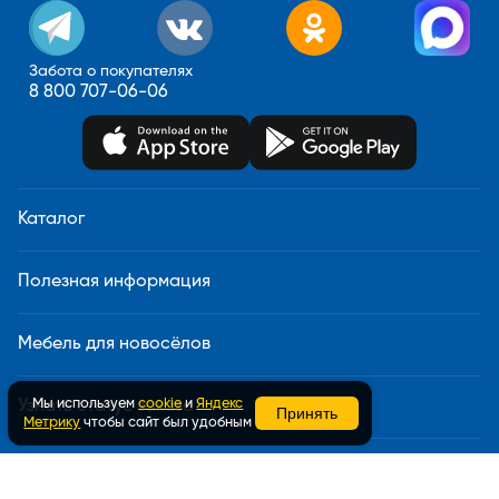
Забота о покупателях
8 800 707-06-06
Каталог
Полезная информация
Мебель для новосёлов
Мы используем
cookie
и
Яндекс
Узнать статус заказа
Принять
Метрику
чтобы сайт был удобным
Доставка и сборка