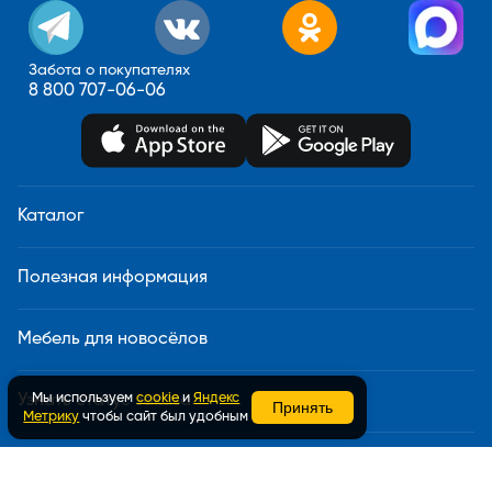
Забота о покупателях
8 800 707-06-06
Каталог
Полезная информация
Мебель для новосёлов
Мы используем
cookie
и
Яндекс
Узнать статус заказа
Принять
Метрику
чтобы сайт был удобным
Доставка и сборка