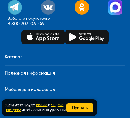
Забота о покупателях
8 800 707-06-06
Каталог
Полезная информация
Мебель для новосёлов
Мы используем
cookie
и
Яндекс
Узнать статус заказа
Принять
Метрику
чтобы сайт был удобным
Доставка и сборка