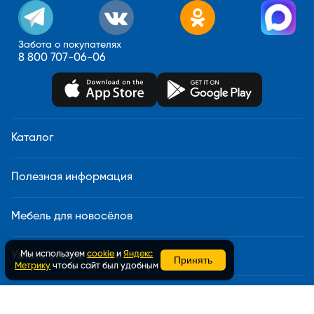
Забота о покупателях
8 800 707-06-06
Каталог
Полезная информация
Мебель для новосёлов
Мы используем
cookie
и
Яндекс
Узнать статус заказа
Принять
Метрику
чтобы сайт был удобным
Доставка и сборка