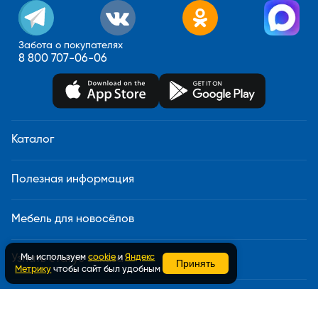
Забота о покупателях
8 800 707-06-06
Каталог
Полезная информация
Мебель для новосёлов
Мы используем
cookie
и
Яндекс
Узнать статус заказа
Принять
Метрику
чтобы сайт был удобным
Доставка и сборка