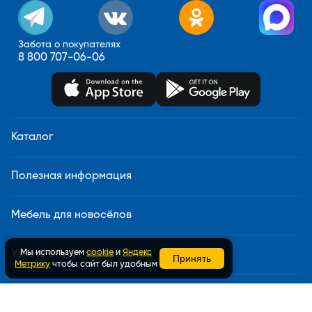
Забота о покупателях
8 800 707-06-06
Каталог
Полезная информация
Мебель для новосёлов
Мы используем
cookie
и
Яндекс
Узнать статус заказа
Принять
Метрику
чтобы сайт был удобным
Доставка и сборка