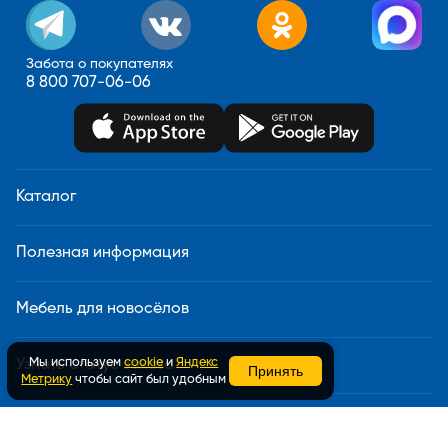
Забота о покупателях
8 800 707-06-06
Каталог
Полезная информация
Мебель для новосёлов
Мы используем
cookie
и
Яндекс
Узнать статус заказа
Принять
Метрику
чтобы сайт был удобным
Доставка и сборка