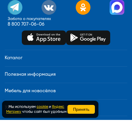
Забота о покупателях
8 800 707-06-06
Каталог
Полезная информация
Мебель для новосёлов
Мы используем
cookie
и
Яндекс
Узнать статус заказа
Принять
Метрику
чтобы сайт был удобным
Доставка и сборка