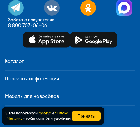
Забота о покупателях
8 800 707-06-06
Каталог
Полезная информация
Мебель для новосёлов
Мы используем
cookie
и
Яндекс
Узнать статус заказа
Принять
Метрику
чтобы сайт был удобным
Доставка и сборка