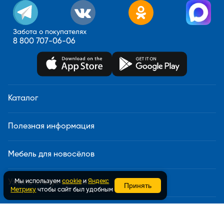
Забота о покупателях
8 800 707-06-06
Каталог
Полезная информация
Мебель для новосёлов
Мы используем
cookie
и
Яндекс
Узнать статус заказа
Принять
Метрику
чтобы сайт был удобным
Доставка и сборка