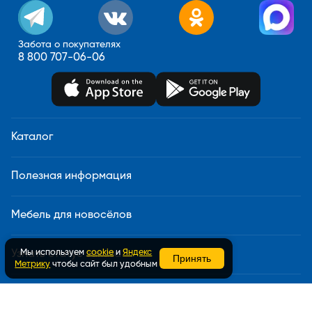
Забота о покупателях
8 800 707-06-06
Каталог
Полезная информация
Мебель для новосёлов
Мы используем
cookie
и
Яндекс
Узнать статус заказа
Принять
Метрику
чтобы сайт был удобным
Доставка и сборка