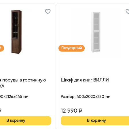
й
Популярный
 посуды в гостинную
Шкаф для книг ВИЛЛИ
КА
00x2126x445 мм
Размер
:
400x2020x280 мм
₽
12 990
₽
В корзину
В корзину