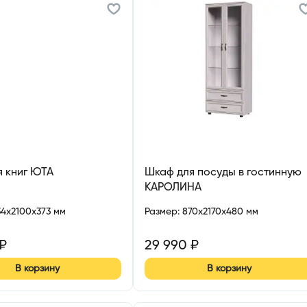
я книг ЮТА
Шкаф для посуды в гостинную
КАРОЛИНА
34x2100x373 мм
Размер
:
870x2170x480 мм
₽
29 990
₽
В корзину
В корзину