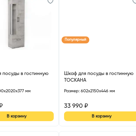
Популярный
 посуды в гостинную
Шкаф для посуды в гостинную
ТОСКАНА
00x2020x377 мм
Размер
:
602x2150x446 мм
₽
33 990
₽
В корзину
В корзину