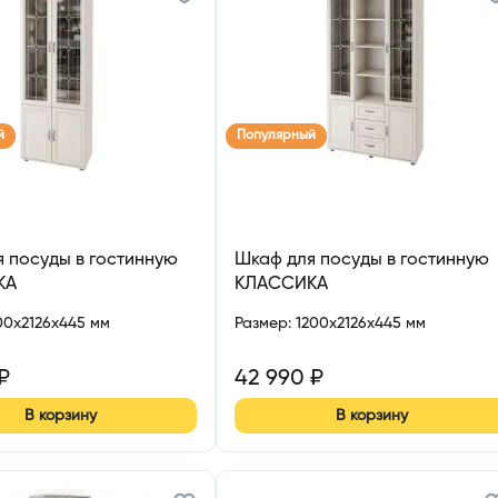
й
Популярный
 посуды в гостинную
Шкаф для посуды в гостинную
КА
КЛАССИКА
00x2126x445 мм
Размер
:
1200x2126x445 мм
₽
42 990
₽
В корзину
В корзину