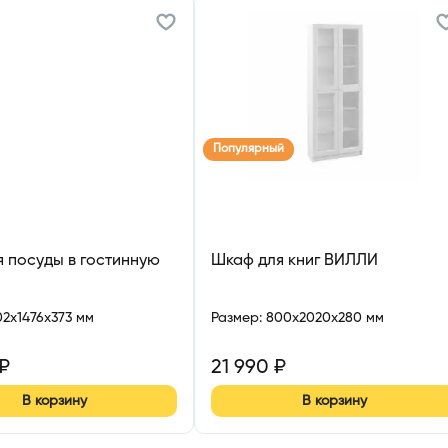
Популярный
 посуды в гостинную
Шкаф для книг ВИЛЛИ
02x1476x373 мм
Размер
:
800x2020x280 мм
₽
21 990
₽
В корзину
В корзину