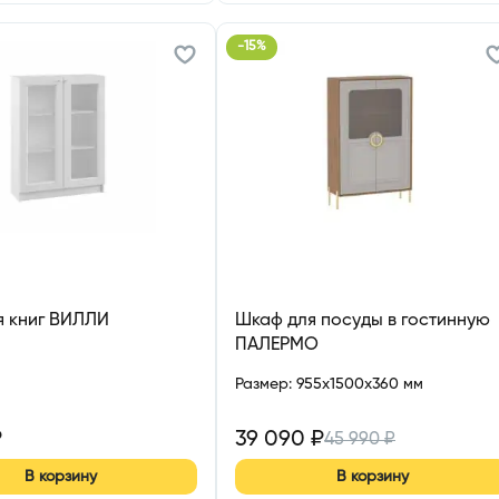
-
15
%
я книг ВИЛЛИ
Шкаф для посуды в гостинную
ПАЛЕРМО
Размер
:
955x1500x360 мм
₽
39 090
₽
45 990
₽
В корзину
В корзину