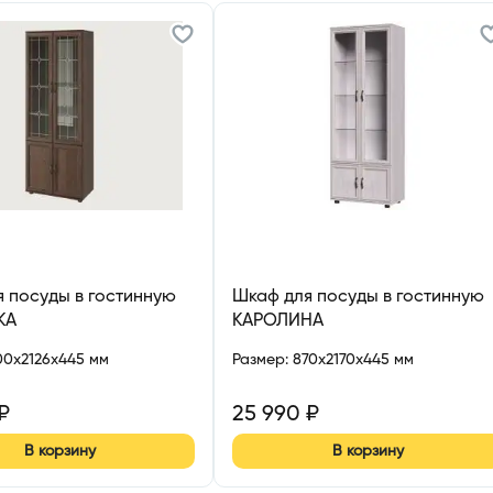
 посуды в гостинную
Шкаф для посуды в гостинную
КА
КАРОЛИНА
00x2126x445 мм
Размер
:
870x2170x445 мм
₽
25 990
₽
В корзину
В корзину