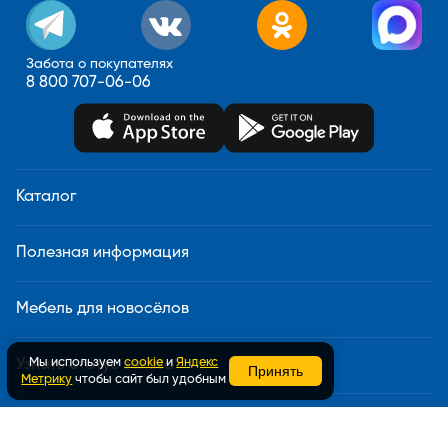
Забота о покупателях
8 800 707-06-06
Каталог
Полезная информация
Мебель для новосёлов
Мы используем
cookie
и
Яндекс
Узнать статус заказа
Принять
Метрику
чтобы сайт был удобным
Доставка и сборка