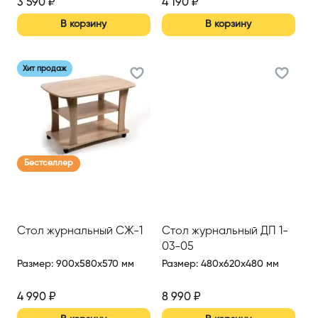
3 590
₽
4 190
₽
В корзину
В корзину
Хит продаж
Бестселлер
Стол журнальный СЖ-1
Стол журнальный ДП 1-
03-05
Размер
:
900x580x570 мм
Размер
:
480x620x480 мм
4 990
₽
8 990
₽