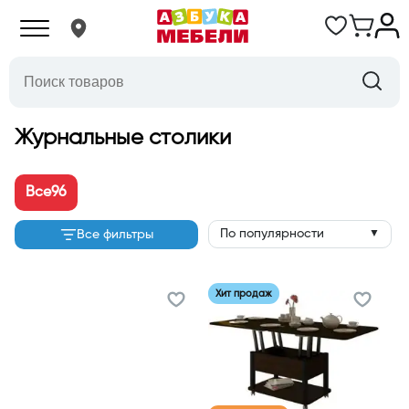
Журнальные столики
Все
96
По популярности
Все фильтры
▼
Хит продаж