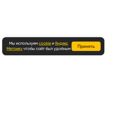
Мы используем
cookie
и
Яндекс
Принять
Метрику
чтобы сайт был удобным
Вернуться наверх
Написать в WhatsApp