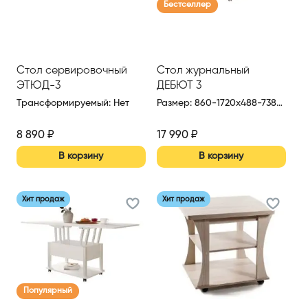
Бестселлер
Стол сервировочный
Стол журнальный
ЭТЮД-3
ДЕБЮТ 3
Трансформируемый
:
Нет
Размер
:
860-1720x488-738x720 мм
8 890
₽
17 990
₽
В корзину
В корзину
Хит продаж
Хит продаж
Популярный