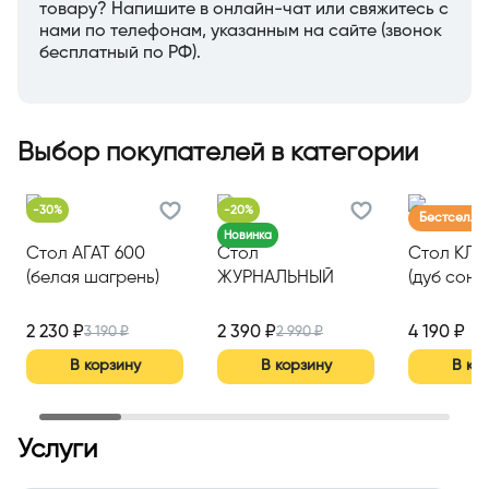
товару? Напишите в онлайн-чат или свяжитесь с
нами по телефонам, указанным на сайте (звонок
бесплатный по РФ).
Выбор покупателей в категории
-
30%
-
20%
Бестселле
Новинка
Стол АГАТ 600
Стол
Стол КЛ
(белая шагрень)
ЖУРНАЛЬНЫЙ
(дуб соно
СТОЛИК №2
(600*300*600)
2 230 ₽
2 390 ₽
4 190 ₽
3 190 ₽
2 990 ₽
(ясень светлый)
В корзину
В корзину
В ко
Услуги