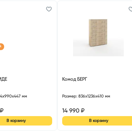
й
ИДЕ
Комод БЕРГ
34x990x447 мм
Размер
:
836x1236x410 мм
₽
14 990
₽
В корзину
В корзину