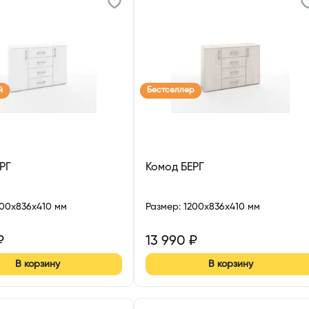
й
Бестселлер
РГ
Комод БЕРГ
200x836x410 мм
Размер
:
1200x836x410 мм
₽
13 990
₽
В корзину
В корзину