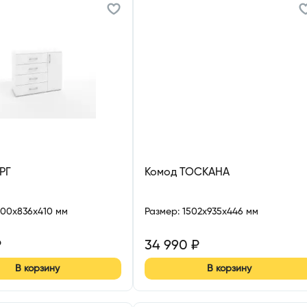
РГ
Комод ТОСКАНА
000x836x410 мм
Размер
:
1502x935x446 мм
₽
34 990
₽
В корзину
В корзину