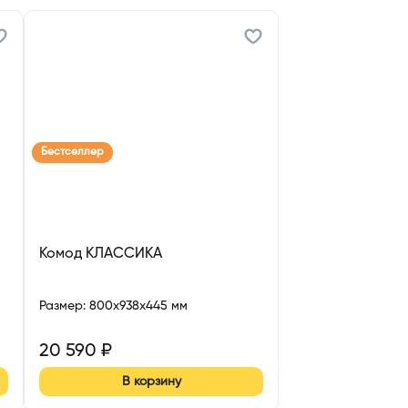
Бестселлер
Комод КЛАССИКА
Размер
:
800x938x445 мм
20 590
₽
В корзину