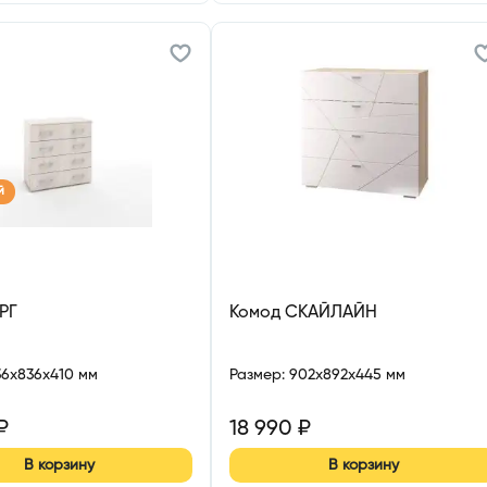
й
РГ
Комод СКАЙЛАЙН
36x836x410 мм
Размер
:
902x892x445 мм
₽
18 990
₽
В корзину
В корзину