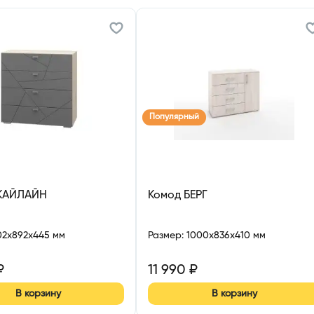
Популярный
КАЙЛАЙН
Комод БЕРГ
02x892x445 мм
Размер
:
1000x836x410 мм
₽
11 990
₽
В корзину
В корзину