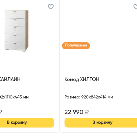
Популярный
КАЙЛАЙН
Комод ХИЛТОН
02x1110x445 мм
Размер
:
920x842x414 мм
₽
22 990
₽
В корзину
В корзину