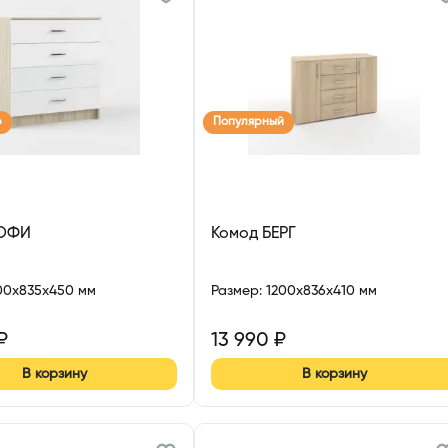
р
Популярный
СОФИ
Комод БЕРГ
00x835x450 мм
Размер
:
1200x836x410 мм
₽
13 990
₽
В корзину
В корзину