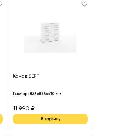
Комод БЕРГ
Размер
:
836x836x410 мм
11 990
₽
В корзину