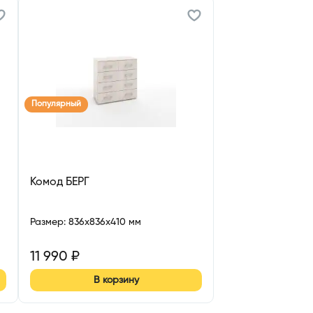
Популярный
Комод БЕРГ
Размер
:
836x836x410 мм
11 990
₽
В корзину