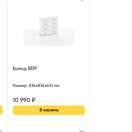
Комод БЕРГ
Размер
:
836x836x410 мм
10 990
₽
В корзину