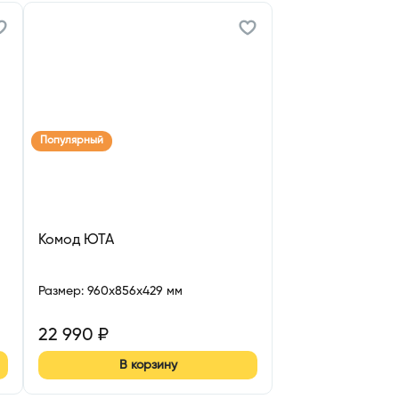
Популярный
Комод ЮТА
Размер
:
960x856x429 мм
22 990
₽
В корзину