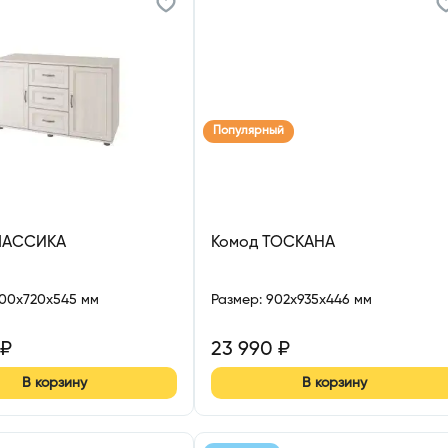
Популярный
ЛАССИКА
Комод ТОСКАНА
200x720x545 мм
Размер
:
902x935x446 мм
₽
23 990
₽
В корзину
В корзину