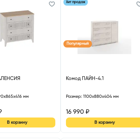
Хит продаж
Популярный
АЛЕНСИЯ
Комод ПАЙН-4.1
90x865x416 мм
Размер
:
1100x880x404 мм
₽
16 990
₽
В корзину
В корзину