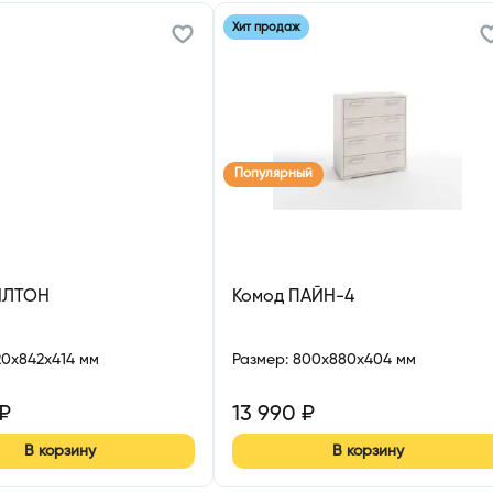
Хит продаж
Популярный
ИЛТОН
Комод ПАЙН-4
20x842x414 мм
Размер
:
800x880x404 мм
₽
13 990
₽
В корзину
В корзину