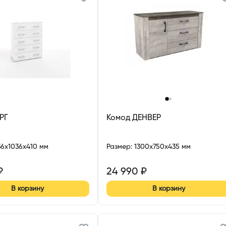
‹
›
РГ
Комод ДЕНВЕР
36x1036x410 мм
Размер
:
1300x750x435 мм
₽
24 990
₽
В корзину
В корзину