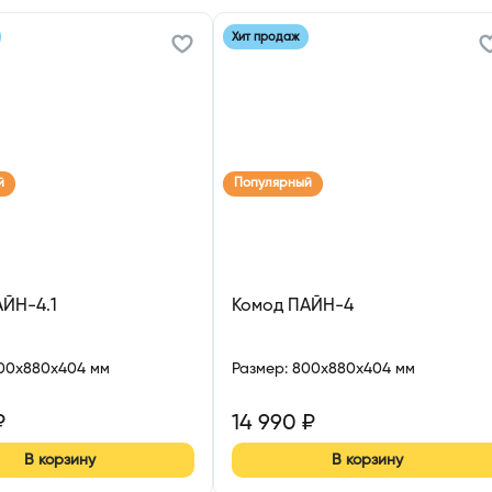
Хит продаж
й
Популярный
АЙН-4.1
Комод ПАЙН-4
100x880x404 мм
Размер
:
800x880x404 мм
₽
14 990
₽
В корзину
В корзину