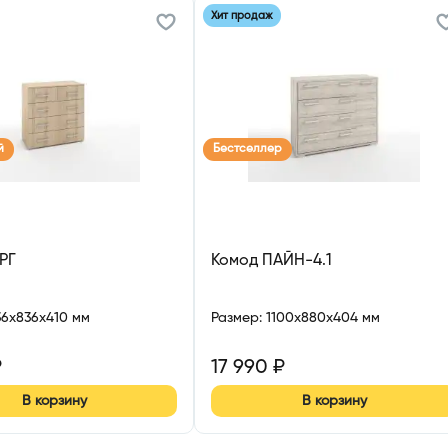
Хит продаж
й
Бестселлер
РГ
Комод ПАЙН-4.1
36x836x410 мм
Размер
:
1100x880x404 мм
₽
17 990
₽
В корзину
В корзину