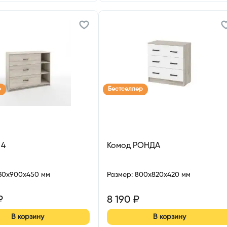
р
Бестселлер
 4
Комод РОНДА
130x900x450 мм
Размер
:
800x820x420 мм
₽
8 190
₽
В корзину
В корзину