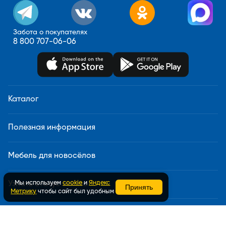
Забота о покупателях
8 800 707-06-06
Каталог
Полезная информация
Мебель для новосёлов
Мы используем
cookie
и
Яндекс
Узнать статус заказа
Принять
Метрику
чтобы сайт был удобным
Доставка и сборка