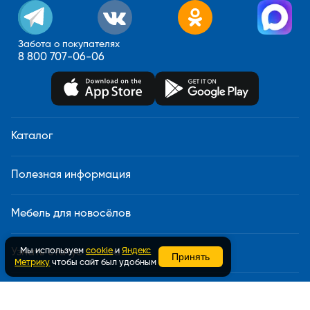
Забота о покупателях
8 800 707-06-06
Каталог
Полезная информация
Мебель для новосёлов
Мы используем
cookie
и
Яндекс
Узнать статус заказа
Принять
Метрику
чтобы сайт был удобным
Доставка и сборка