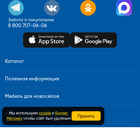
Забота о покупателях
8 800 707-06-06
Каталог
Полезная информация
Мебель для новосёлов
Мы используем
cookie
и
Яндекс
Узнать статус заказа
Принять
Метрику
чтобы сайт был удобным
Доставка и сборка