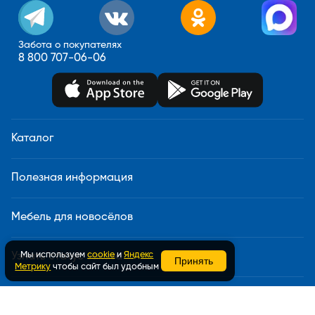
Забота о покупателях
8 800 707-06-06
Каталог
Полезная информация
Мебель для новосёлов
Мы используем
cookie
и
Яндекс
Узнать статус заказа
Принять
Метрику
чтобы сайт был удобным
Доставка и сборка