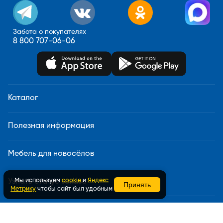
Забота о покупателях
8 800 707-06-06
Каталог
Полезная информация
Мебель для новосёлов
Мы используем
cookie
и
Яндекс
Узнать статус заказа
Принять
Метрику
чтобы сайт был удобным
Доставка и сборка