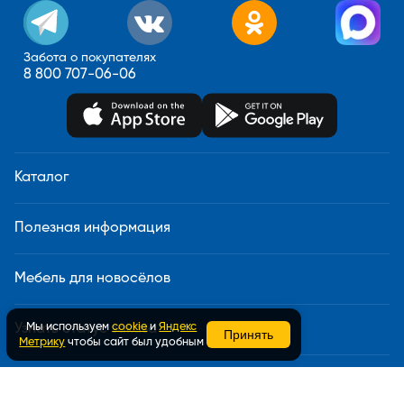
Забота о покупателях
8 800 707-06-06
Каталог
Полезная информация
Мебель для новосёлов
Мы используем
cookie
и
Яндекс
Узнать статус заказа
Принять
Метрику
чтобы сайт был удобным
Доставка и сборка