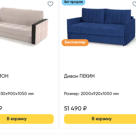
Хит продаж
Бестселлер
ИОН
Диван ПЕКИН
030x900x1050 мм
Размер
:
2000x920x1050 мм
₽
51 490
₽
В корзину
В корзину