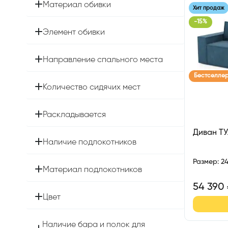
Материал обивки
Хит продаж
-
15
%
Элемент обивки
Направление спального места
Бестселле
Количество сидячих мест
Раскладывается
Диван Т
Наличие подлокотников
Размер
:
2
Материал подлокотников
54 390
Цвет
Наличие бара и полок для