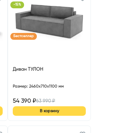
-
15
%
Бестселлер
Диван ТУЛОН
Размер
:
2460x710x1100 мм
54 390
₽
63 990
₽
В корзину