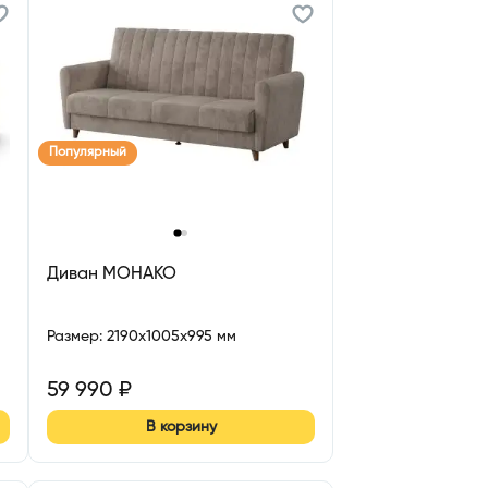
Популярный
‹
›
Диван МОНАКО
Размер
:
2190x1005x995 мм
59 990
₽
В корзину