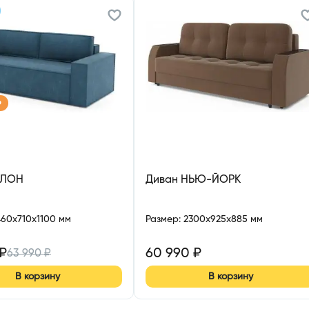
р
УЛОН
Диван НЬЮ-ЙОРК
460x710x1100 мм
Размер
:
2300x925x885 мм
₽
60 990
₽
63 990
₽
В корзину
В корзину