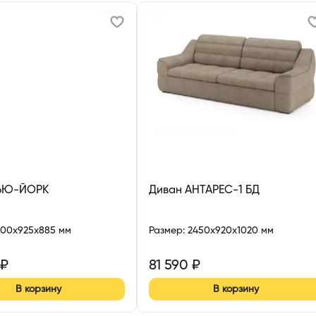
ЬЮ-ЙОРК
Диван АНТАРЕС-1 БД
300x925x885 мм
Размер
:
2450x920x1020 мм
₽
81 590
₽
В корзину
В корзину