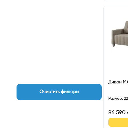
Диван М
Очистить фильтры
Размер
:
2
86 590