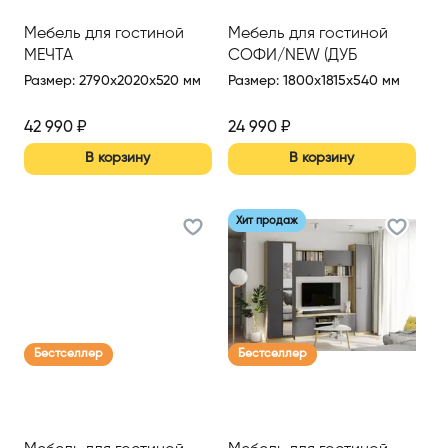
Мебель для гостиной
Мебель для гостиной
МЕЧТА
СОФИ/NEW (ДУБ
СОНОМА/БЕЛЫЙ)
Размер
:
2790x2020x520 мм
Размер
:
1800x1815x540 мм
42 990
₽
24 990
₽
В корзину
В корзину
Хит продаж
Бестселлер
Бестселлер