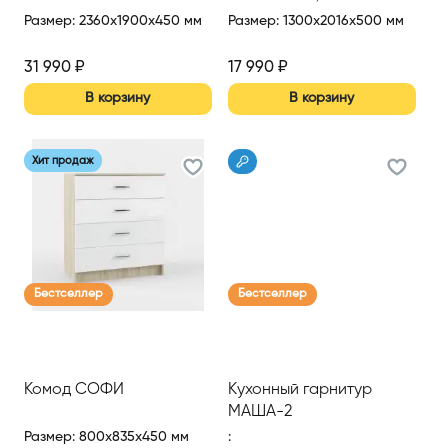
Размер
:
2360x1900x450 мм
Размер
:
1300x2016x500 мм
31 990
₽
17 990
₽
В корзину
В корзину
Хит продаж
Бестселлер
Бестселлер
Комод СОФИ
Кухонный гарнитур
МАША-2
Размер
:
800x835x450 мм
: