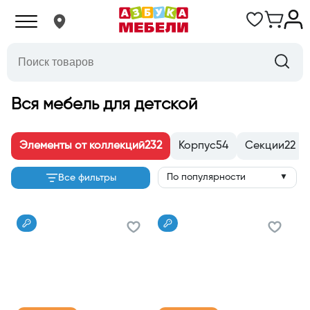
Вся мебель для детской
Элементы от коллекций
232
Корпус
54
Секции
22
По популярности
Все фильтры
▼