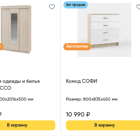
Хит продаж
р
Бестселлер
 одежды и белья
Комод СОФИ
АССО
300x2016x500 мм
Размер
:
800x835x450 мм
₽
10 990
₽
В корзину
В корзину