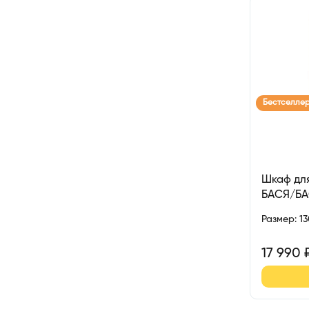
Бестселле
Шкаф для
БАСЯ/Б
Размер
:
1
17 990