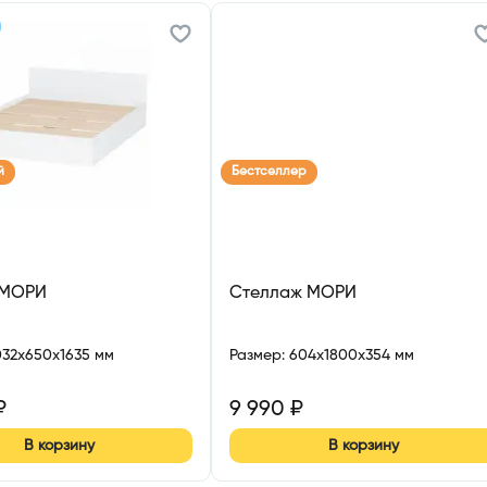
й
Бестселлер
 МОРИ
Стеллаж МОРИ
032x650x1635 мм
Размер
:
604x1800x354 мм
₽
9 990
₽
В корзину
В корзину