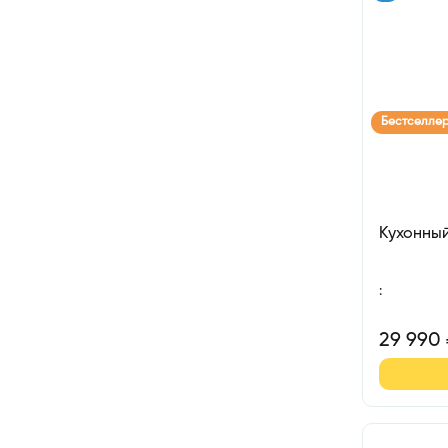
Бестселле
Кухонны
:
29 990