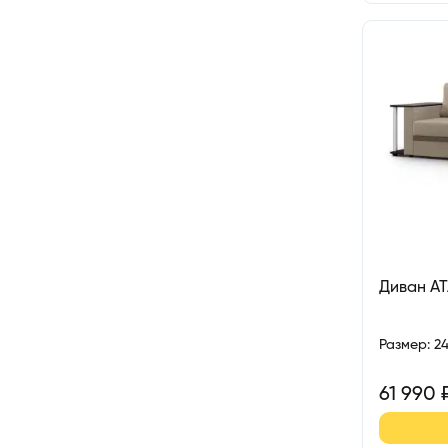
Диван А
Размер
:
2
61 990