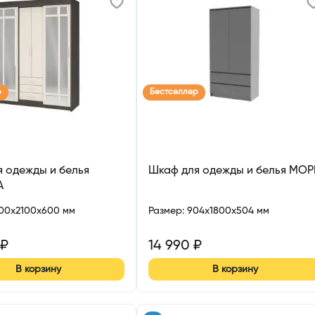
р
Бестселлер
 одежды и белья
Шкаф для одежды и белья МО
А
700x2100x600 мм
Размер
:
904x1800x504 мм
₽
14 990
₽
В корзину
В корзину