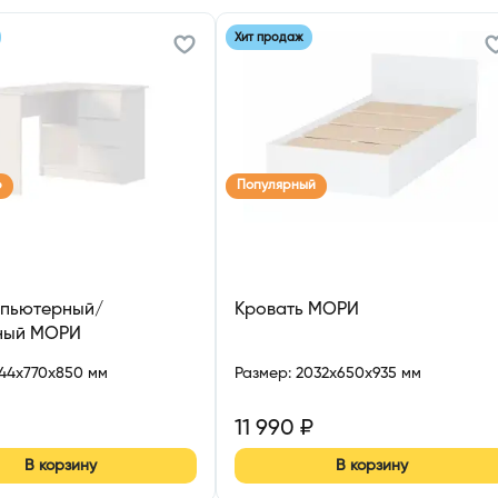
Хит продаж
р
Популярный
мпьютерный/
Кровать МОРИ
ный МОРИ
244x770x850 мм
Размер
:
2032x650x935 мм
11 990
₽
В корзину
В корзину