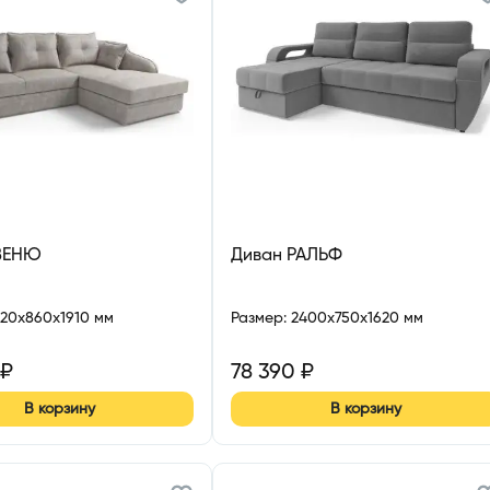
ВЕНЮ
Диван РАЛЬФ
720x860x1910 мм
Размер
:
2400x750x1620 мм
₽
78 390
₽
В корзину
В корзину