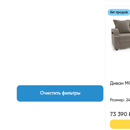
Хит продаж
Диван М
Очистить фильтры
Размер
:
2
73 390