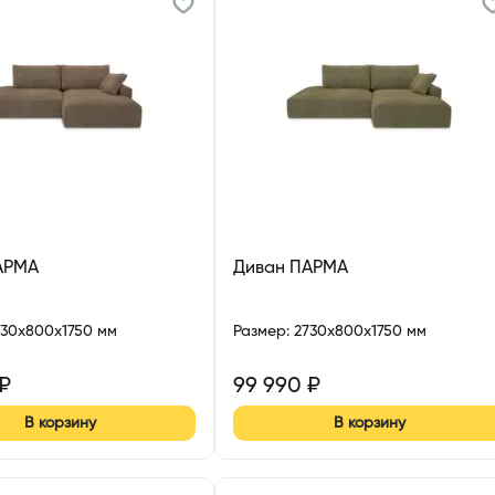
АРМА
Диван ПАРМА
730x800x1750 мм
Размер
:
2730x800x1750 мм
₽
99 990
₽
В корзину
В корзину