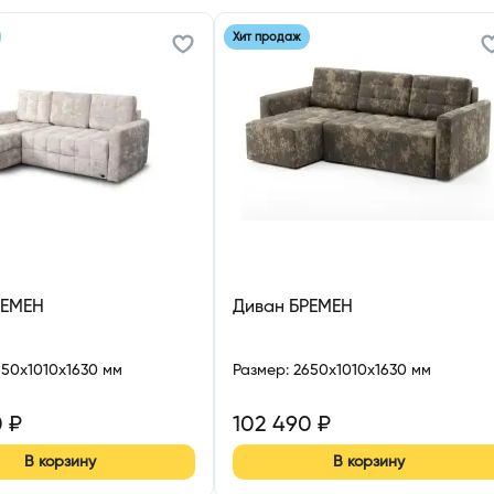
Хит продаж
РЕМЕН
Диван БРЕМЕН
650x1010x1630 мм
Размер
:
2650x1010x1630 мм
0
₽
102 490
₽
В корзину
В корзину