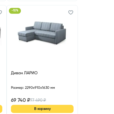
-
10
%
Диван ЛАРИО
Размер
:
2290x910x1630 мм
69 740
₽
77 490
₽
В корзину